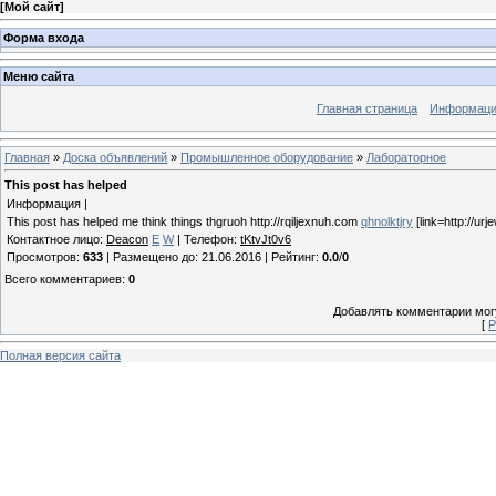
[
Мой сайт
]
Форма входа
Меню сайта
Главная страница
Информация
Главная
»
Доска объявлений
»
Промышленное оборудование
»
Лабораторное
This post has helped
Информация |
This post has helped me think things thgruoh http://rqiljexnuh.com
qhnolktjry
[link=http://ur
Контактное лицо
:
Deacon
E
W
|
Телефон
:
tKtvJt0v6
Просмотров
:
633
|
Размещено до
: 21.06.2016 |
Рейтинг
:
0.0
/
0
Всего комментариев
:
0
Добавлять комментарии могу
[
Р
Полная версия сайта