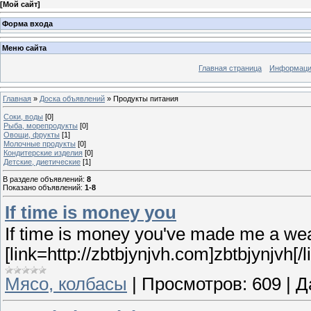
[
Мой сайт
]
Форма входа
Меню сайта
Главная страница
Информация
Главная
»
Доска объявлений
» Продукты питания
Соки, воды
[0]
Рыба, морепродукты
[0]
Овощи, фрукты
[1]
Молочные продукты
[0]
Кондитерские изделия
[0]
Детские, диетические
[1]
В разделе объявлений
:
8
Показано объявлений
:
1-8
If time is money you
If time is money you've made me a wea
[link=http://zbtbjynjvh.com]zbtbjynjvh[/l
Мясо, колбасы
|
Просмотров:
609
|
Д