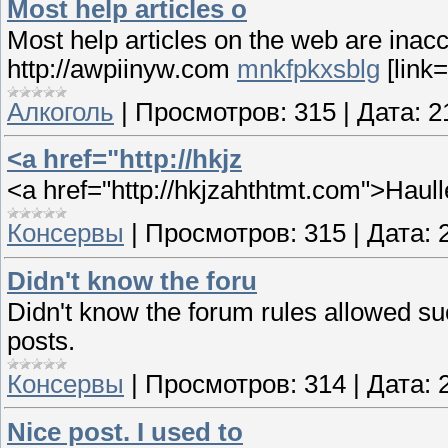
Most help articles o
Most help articles on the web are inacc
http://awpiinyw.com
mnkfpkxsblg
[link
Алкоголь
|
Просмотров:
315
|
Дата:
2
<a href="http://hkjz
<a href="http://hkjzahthtmt.com">Haulle
Консервы
|
Просмотров:
315
|
Дата:
Didn't know the foru
Didn't know the forum rules allowed su
posts.
Консервы
|
Просмотров:
314
|
Дата:
Nice post. I used to