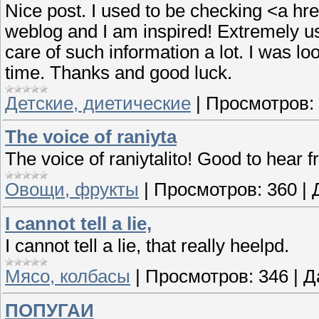
Nice post. I used to be checking <a hr
weblog and I am inspired! Extremely use
care of such information a lot. I was loo
time. Thanks and good luck.
Детские, диетические
|
Просмотров:
The voice of raniyta
The voice of raniytalito! Good to hear 
Овощи, фрукты
|
Просмотров:
360
|
I cannot tell a lie,
I cannot tell a lie, that really heelpd.
Мясо, колбасы
|
Просмотров:
346
|
Д
ПОПУГАИ