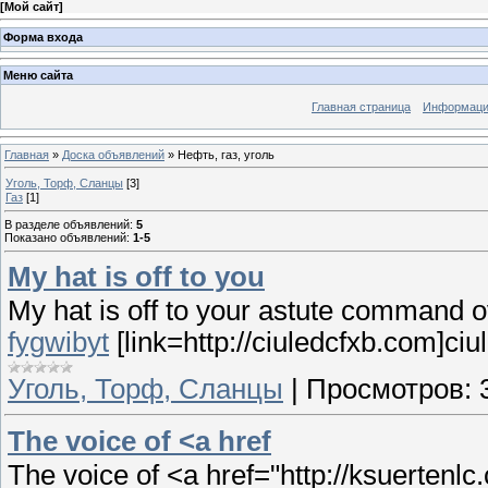
[
Мой сайт
]
Форма входа
Меню сайта
Главная страница
Информация
Главная
»
Доска объявлений
» Нефть, газ, уголь
Уголь, Торф, Сланцы
[3]
Газ
[1]
В разделе объявлений
:
5
Показано объявлений
:
1-5
My hat is off to you
My hat is off to your astute command ove
fygwibyt
[link=http://ciuledcfxb.com]ciul
Уголь, Торф, Сланцы
|
Просмотров:
The voice of <a href
The voice of <a href="http://ksuertenlc