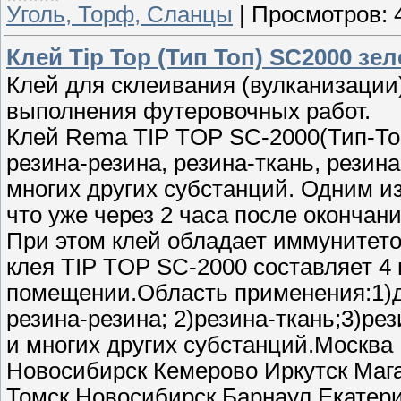
Уголь, Торф, Сланцы
|
Просмотров:
Клей Tip Top (Тип Топ) SC2000 зе
Клей для склеивания (вулканизации
выполнения футеровочных работ.
Клей Rema TIP TOP SC-2000(Тип-То
резина-резина, резина-ткань, резина
многих других субстанций. Одним из
что уже через 2 часа после окончан
При этом клей обладает иммунитето
клея TIP TOP SC-2000 составляет 4 
помещении.Область применения:1)д
резина-резина; 2)резина-ткань;3)рез
и многих других субстанций.Москва
Новосибирск Кемерово Иркутск Маг
Томск Новосибирск Барнаул Екатери