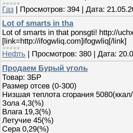
Газ
|
Просмотров:
394
|
Дата:
21.05.
Lot of smarts in tha
Lot of smarts in that ponsgti! http://uc
[link=http://ifogwliq.com]ifogwliq[/link]
Нефть
|
Просмотров:
380
|
Дата:
20.
Продаем Бурый уголь
Товар: 3БР
Размер отсев (0-300)
Низшая теплота сгорания 5080(ккал/
Зола 4,3(%)
Влага 19,3(%)
Летучие 45(%)
Сера 0,29(%)