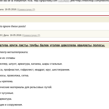
pel dia de la IndependÃ¨ncia. http://gnpzhdwj.com
xoxojtben
[link=http://mwxmop.com]mwxmop
ата:
19.05.2016
|
Комментарии (0)
to ignore these posts!
03
|
Дата:
19.05.2016
|
Комментарии (0)
тура, круги, листы, трубы, балки, уголки, швеллера, квадраты, полосы.
пектр металлопроката:
и их сплавы
веллер, шпунт, арматура, катанка, шары стальные.
оса, профнастил, гофролист, квадрат, круг, шестигранник.
осы, проволока, сетка.
ы крепежа.
ические материалы для рельсовых путей.
и чугунные.
арматура.
ции и сооружения.