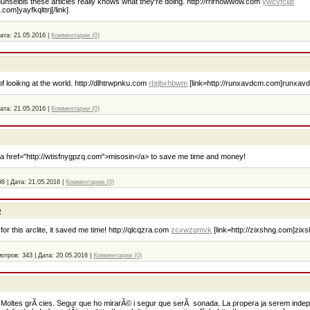
hselbis these articles really knows what they're doing. http://rrlrhowwow.com
ywcvfclat
j.com]yayfkqlttrj[/link]
ата:
21.05.2016
|
Комментарии (0)
f looikng at the world. http://dlhtrwpnku.com
rbtjbxhbwm
[link=http://runxavdcm.com]runxavd
ата:
21.05.2016
|
Комментарии (0)
a <a href="http://wtisfnygpzq.com">misosin</a> to save me time and money!
98
|
Дата:
21.05.2016
|
Комментарии (0)
o
r this arclite, it saved me time! http://qlcqzra.com
zcxwzqmvk
[link=http://zixshng.com]zixsh
отров:
343
|
Дата:
20.05.2016
|
Комментарии (0)
,Moltes grÃ cies. Segur que ho mirarÃ© i segur que serÃ sonada. La propera ja serem inde