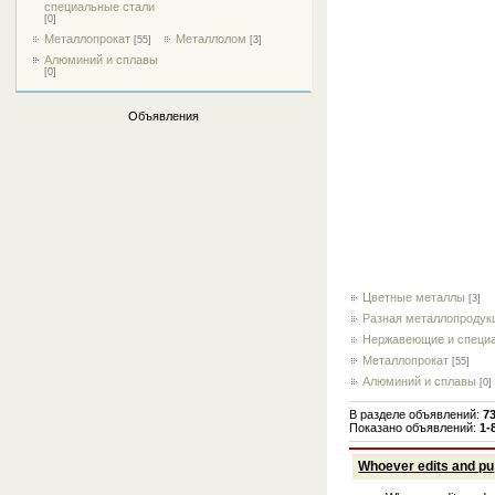
специальные стали
[0]
Металлопрокат
Металлолом
[55]
[3]
Алюминий и сплавы
[0]
Объявления
Цветные металлы
[3]
Разная металлопродук
Нержавеющие и специ
Металлопрокат
[55]
Алюминий и сплавы
[0]
В разделе объявлений
:
7
Показано объявлений
:
1-
Whoever edits and pu