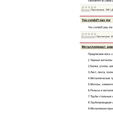
canviarem la Diada 
Метизы
|
Просмотров:
368
|
Д
You condul't pay me
You condul't pay me 
Металлолом
|
Просмотров:
4
Металлопрокат: арма
Предлагаем весь с
1.Черные металлы 
2.Балка, уголок, ш
3.Лист, лента, пол
4.Металлические тр
5.Метизы, элемент
6.Рельсы и металл
7.Трубы стальные 
8.Трубопроводная 
9.Металлоконструк