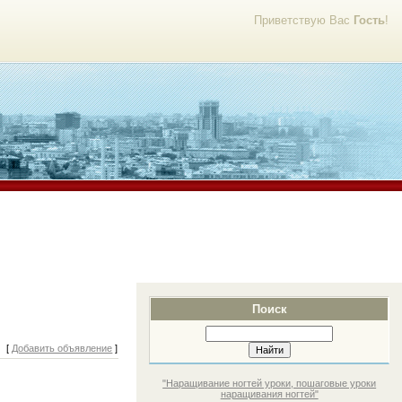
Приветствую Вас
Гость
!
Поиск
[
Добавить объявление
]
"Наращивание ногтей уроки, пошаговые уроки
наращивания ногтей"