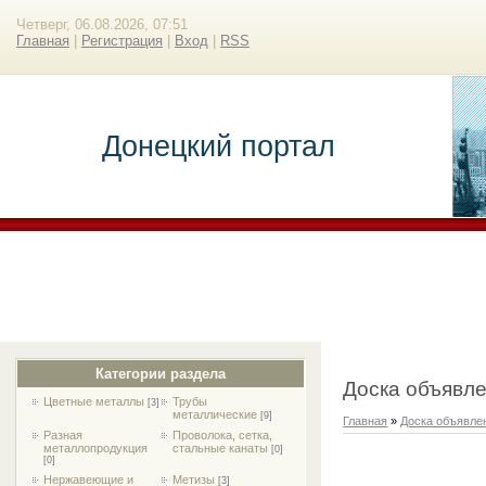
Четверг, 06.08.2026, 07:51
Главная
|
Регистрация
|
Вход
|
RSS
Донецкий портал
Категории раздела
Доска объявл
Цветные металлы
Трубы
[3]
металлические
[9]
Главная
»
Доска объявле
Разная
Проволока, сетка,
металлопродукция
стальные канаты
[0]
[0]
Нержавеющие и
Метизы
[3]