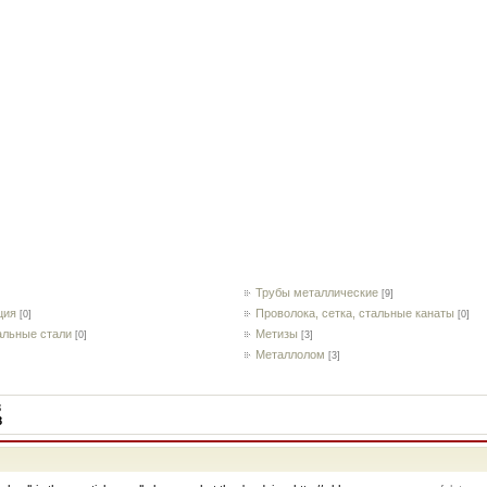
Трубы металлические
[9]
ция
Проволока, сетка, стальные канаты
[0]
[0]
альные стали
Метизы
[0]
[3]
Металлолом
[3]
3
8