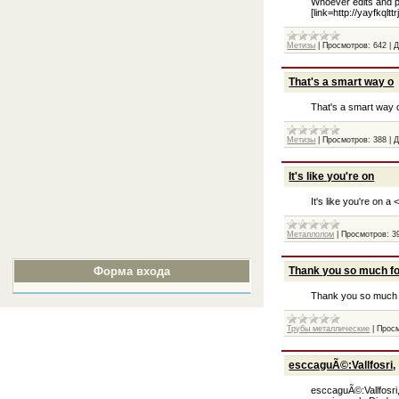
Whoever edits and pu
[link=http://yayfkqlttr
Метизы
|
Просмотров:
642
|
Д
That's a smart way o
That's a smart way o
Метизы
|
Просмотров:
388
|
Д
It's like you're on
It's like you're on 
Металлолом
|
Просмотров:
3
Thank you so much f
Форма входа
Thank you so much fo
Трубы металлические
|
Просм
esccaguÃ©:Vallfosri,
esccaguÃ©:Vallfosri