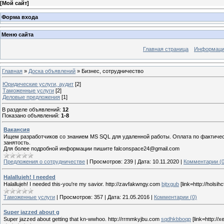
[
Мой сайт
]
Форма входа
Меню сайта
Главная страница
Информация
Главная
»
Доска объявлений
» Бизнес, сотрудничество
Юридические услуги, аудит
[2]
Таможенные услуги
[2]
Деловые предложения
[1]
В разделе объявлений
:
12
Показано объявлений
:
1-8
Вакансия
Ищем разработчиков со знанием MS SQL для удаленной работы. Оплата по фактичес
занятость.
Для более подробной информации пишите falconspace24@gmail.com
Предложения о сотрудничестве
|
Просмотров:
239
|
Дата:
10.11.2020
|
Комментарии (0
Halallujeh! I needed
Halallujeh! I needed this-you're my savior. http://zavfakwngy.com
bjtxgub
[link=http://holsihc
Таможенные услуги
|
Просмотров:
357
|
Дата:
21.05.2016
|
Комментарии (0)
Super jazzed about g
Super jazzed about getting that kn-wwhoo. http://rrmmkyjbu.com
sqdhkbboqp
[link=http://