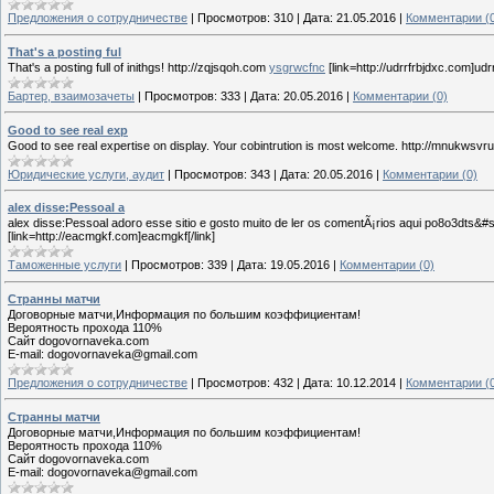
Предложения о сотрудничестве
|
Просмотров:
310
|
Дата:
21.05.2016
|
Комментарии (
That's a posting ful
That's a posting full of inithgs! http://zqjsqoh.com
ysgrwcfnc
[link=http://udrrfrbjdxc.com]udrr
Бартер, взаимозачеты
|
Просмотров:
333
|
Дата:
20.05.2016
|
Комментарии (0)
Good to see real exp
Good to see real expertise on display. Your cobintrution is most welcome. http://mnukwsv
Юридические услуги, аудит
|
Просмотров:
343
|
Дата:
20.05.2016
|
Комментарии (0)
alex disse:Pessoal a
alex disse:Pessoal adoro esse sitio e gosto muito de ler os comentÃ¡rios aqui po8o3dts
[link=http://eacmgkf.com]eacmgkf[/link]
Таможенные услуги
|
Просмотров:
339
|
Дата:
19.05.2016
|
Комментарии (0)
Странны матчи
Договорные матчи,Информация по большим коэффициентам!
Вероятность прохода 110%
Сайт dogovornaveka.com
E-mail: dogovornaveka@gmail.com
Предложения о сотрудничестве
|
Просмотров:
432
|
Дата:
10.12.2014
|
Комментарии (
Странны матчи
Договорные матчи,Информация по большим коэффициентам!
Вероятность прохода 110%
Сайт dogovornaveka.com
E-mail: dogovornaveka@gmail.com